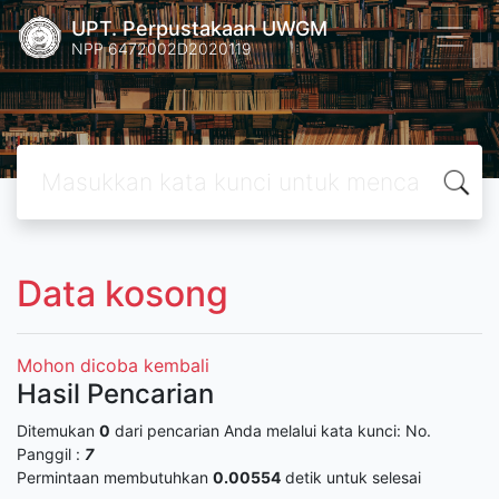
UPT. Perpustakaan UWGM
NPP 6472002D2020119
Data kosong
Mohon dicoba kembali
Hasil Pencarian
Ditemukan
0
dari pencarian Anda melalui kata kunci:
No.
Panggil :
7
Permintaan membutuhkan
0.00554
detik untuk selesai