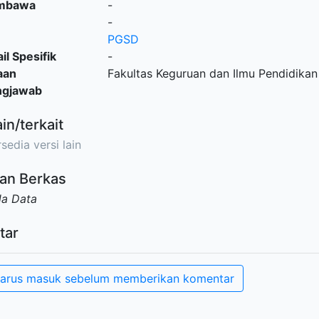
embawa
-
-
PGSD
il Spesifik
-
aan
Fakultas Keguruan dan Ilmu Pendidik
ngjawab
ain/terkait
sedia versi lain
an Berkas
da Data
tar
arus masuk sebelum memberikan komentar