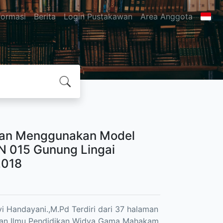
formasi
Berita
Login Pustakawan
Area Anggota
gan Menggunakan Model
DN 015 Gunung Lingai
2018
i Handayani.,M.Pd Terdiri dari 37 halaman
n dan Ilmu Pendidikan Widya Gama Mahakam