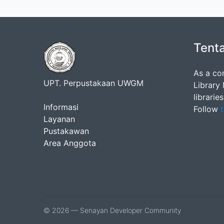
Tent
As a co
UPT. Perpustakaan UWGM
Library
librarie
Informasi
Follow
t
Layanan
Pustakawan
Area Anggota
© 2026 — Senayan Developer Community