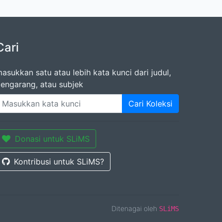
Cari
asukkan satu atau lebih kata kunci dari judul,
engarang, atau subjek
Cari Koleksi
Donasi untuk SLiMS
Kontribusi untuk SLiMS?
Ditenagai oleh
SLiMS