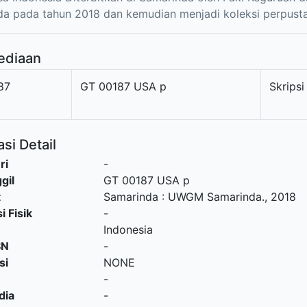
a pada tahun 2018 dan kemudian menjadi koleksi perpust
ediaan
87
GT 00187 USA p
Skripsi
si Detail
ri
-
gil
GT 00187 USA p
t
Samarinda
:
UWGM Samarinda
.,
2018
i Fisik
-
Indonesia
SN
-
si
NONE
-
dia
-