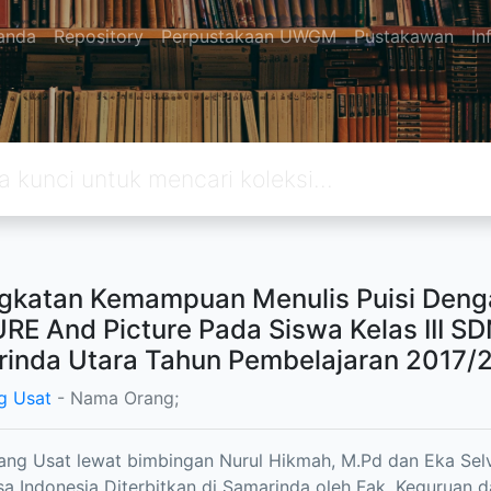
anda
Repository
Perpustakaan UWGM
Pustakawan
In
gkatan Kemampuan Menulis Puisi Den
RE And Picture Pada Siswa Kelas III S
inda Utara Tahun Pembelajaran 2017/
g Usat
- Nama Orang;
ang Usat lewat bimbingan Nurul Hikmah, M.Pd dan Eka Selv
a Indonesia Diterbitkan di Samarinda oleh Fak. Kegurua