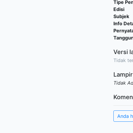
Tipe P
Edisi
Subjek
Info Deta
Pernyat
Tanggu
Versi l
Tidak ter
Lampir
Tidak A
Komen
Anda h