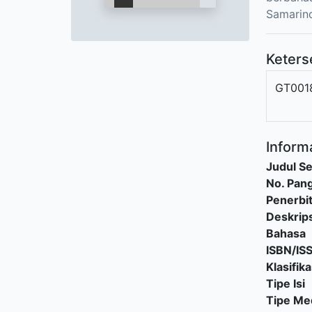
Samarind
Keters
GT001
Informa
Judul Se
No. Pang
Penerbi
Deskrips
Bahasa
ISBN/IS
Klasifika
Tipe Isi
Tipe Me