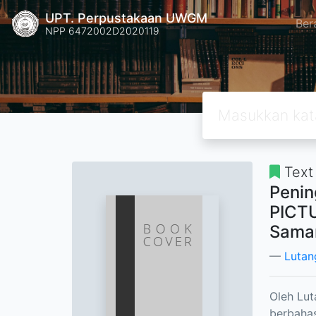
UPT. Perpustakaan UWGM
Ber
NPP 6472002D2020119
Text
Penin
PICTU
Samar
Lutan
Oleh Lut
berbahas